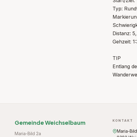
Start/Ziel:
Typ: Run
Markierun
Schwierigk
Distanz: 5
Gehzeit: 1
TIP
Entlang d
Wanderweg 
KONTAKT
Gemeinde Weichselbaum
Maria-Bil
Maria-Bild 2a