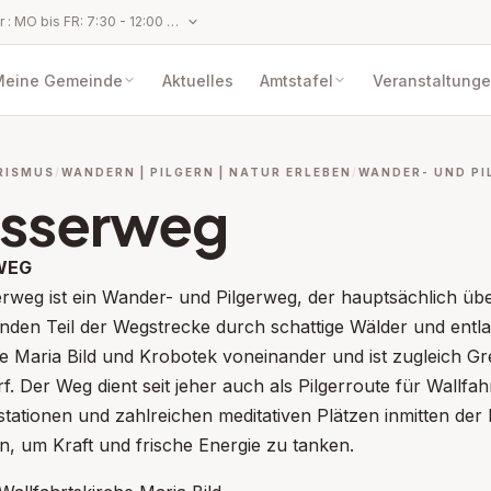
Parteienverkehr : MO bis FR: 7:30 - 12:00 Uhr (ausgenommen gesetzliche Feiertage, Karfreitag, 11.11., 24.12. und 31.12.) Anbringen per Fax oder E‑Mail, die außerhalb der Amtsstunden übermittelt werden, gelten erst mit dem Wiederbeginn der Amtsstunden als eingebracht und eingelangt, womit behördliche Erledigungsfristen zu laufen beginnen.
Meine Gemeinde
Aktuelles
Amtstafel
Veranstaltung
RISMUS
WANDERN | PILGERN | NATUR ERLEBEN
WANDER- UND PI
sserweg
WEG
rweg ist ein Wander- und Pilgerweg, der hauptsächlich üb
nden Teil der Wegstrecke durch schattige Wälder und entl
eile Maria Bild und Krobotek voneinander und ist zugleic
. Der Weg dient seit jeher auch als Pilgerroute für Wallfa
stationen und zahlreichen meditativen Plätzen inmitten der 
n, um Kraft und frische Energie zu tanken.