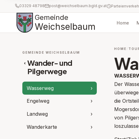
03329 48798
post@weichselbaum.bgld.gv.at
Gemeinde
Home
Weichselbaum
HOME
TOU
GEMEINDE WEICHSELBAUM
Wa
Wander- und
‹
Pilgerwege
WASSER
Der Wasse
Wasserweg
›
überwiege
die Ortst
Engelweg
›
Mogersdorf
Landweg
›
von Pilger
loszulasse
Wanderkarte
›