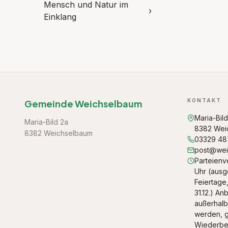
Mensch und Natur im
›
Einklang
KONTAKT
Gemeinde Weichselbaum
Maria-Bil
Maria-Bild 2a
8382 Wei
8382 Weichselbaum
03329 4
post@weic
Parteienve
Uhr (aus
Feiertage, 
31.12.) An
außerhalb
werden, g
Wiederbeg