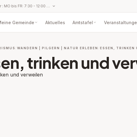
Parteienverkehr : MO bis FR: 7:30 - 12:00 Uhr (ausgenommen gesetzliche Feiertage, Karfreitag, 11.11., 24.12. und 31.12.) Anbringen per Fax oder E‑Mail, die außerhalb der Amtsstunden übermittelt werden, gelten erst mit dem Wiederbeginn der Amtsstunden als eingebracht und eingelangt, womit behördliche Erledigungsfristen zu laufen beginnen.
Meine Gemeinde
Aktuelles
Amtstafel
Veranstaltung
RISMUS
WANDERN | PILGERN | NATUR ERLEBEN
ESSEN, TRINKEN
en, trinken und ve
nken und verweilen
ppen: Wander- und Pilgerwege
ppen: Entdeckenswertes