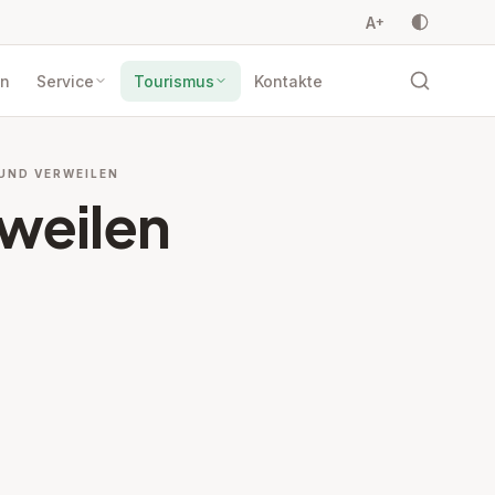
A
+
en
Service
Tourismus
Kontakte
 UND VERWEILEN
rweilen