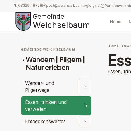
03329 48798
post@weichselbaum.bgld.gv.at
Gemeinde
Home
Weichselbaum
HOME
TOU
GEMEINDE WEICHSELBAUM
Ess
Wandern | Pilgern |
‹
Natur erleben
Essen, tri
Wander- und
›
Unterpunkte aufkla
Pilgerwege
Essen, trinken und
›
verweilen
Entdeckenswertes
›
Unterpunkte aufkla