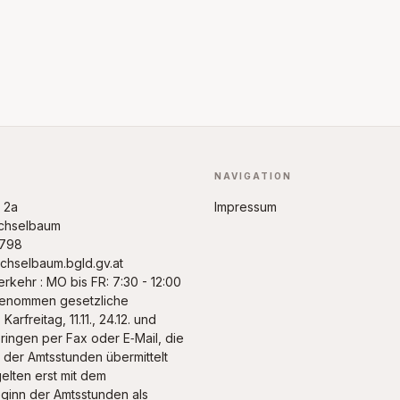
NAVIGATION
d 2a
Impressum
chselbaum
8798
hselbaum.bgld.gv.at
rkehr : MO bis FR: 7:30 - 12:00
genommen gesetzliche
Karfreitag, 11.11., 24.12. und
bringen per Fax oder E‑Mail, die
 der Amtsstunden übermittelt
elten erst mit dem
inn der Amtsstunden als