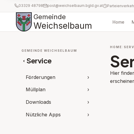
03329 48798
post@weichselbaum.bgld.gv.at
Gemeinde
Home
Weichselbaum
HOME
SERV
GEMEINDE WEICHSELBAUM
Ser
Service
‹
Hier finde
Förderungen
›
erscheine
Müllplan
›
Downloads
›
Nützliche Apps
›