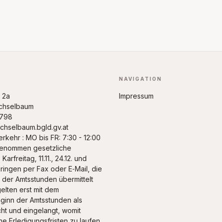
NAVIGATION
d 2a
Impressum
chselbaum
8798
hselbaum.bgld.gv.at
rkehr : MO bis FR: 7:30 - 12:00
genommen gesetzliche
Karfreitag, 11.11., 24.12. und
bringen per Fax oder E‑Mail, die
 der Amtsstunden übermittelt
elten erst mit dem
inn der Amtsstunden als
ht und eingelangt, womit
he Erledigungsfristen zu laufen