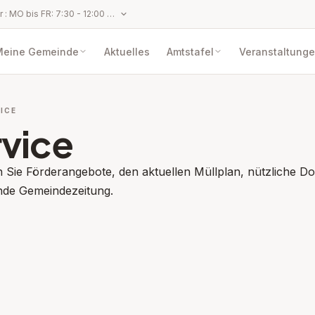
Parteienverkehr : MO bis FR: 7:30 - 12:00 Uhr (ausgenommen gesetzliche Feiertage, Karfreitag, 11.11., 24.12. und 31.12.) Anbringen per Fax oder E‑Mail, die außerhalb der Amtsstunden übermittelt werden, gelten erst mit dem Wiederbeginn der Amtsstunden als eingebracht und eingelangt, womit behördliche Erledigungsfristen zu laufen beginnen.
Meine Gemeinde
Aktuelles
Amtstafel
Veranstaltung
ICE
vice
n Sie Förderangebote, den aktuellen Müllplan, nützliche D
nde Gemeindezeitung.