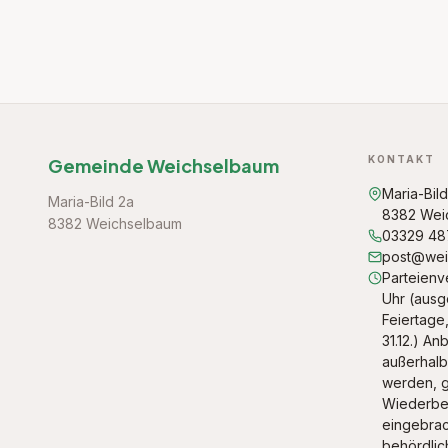
KONTAKT
Gemeinde Weichselbaum
Maria-Bil
Maria-Bild 2a
8382 Wei
8382 Weichselbaum
03329 4
post@weic
Parteienve
Uhr (aus
Feiertage, 
31.12.) An
außerhalb
werden, g
Wiederbeg
eingebrac
behördlic